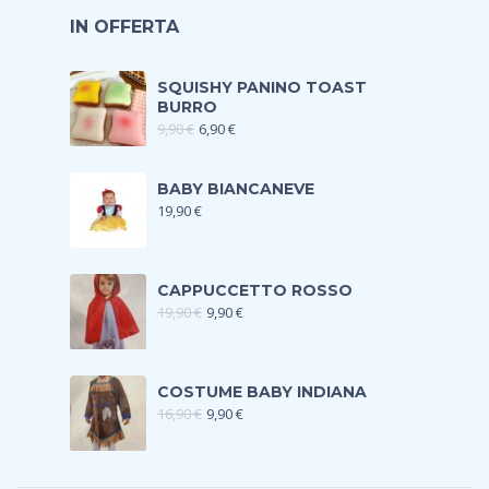
IN OFFERTA
SQUISHY PANINO TOAST
BURRO
9,90
€
6,90
€
BABY BIANCANEVE
19,90
€
CAPPUCCETTO ROSSO
19,90
€
9,90
€
COSTUME BABY INDIANA
16,90
€
9,90
€