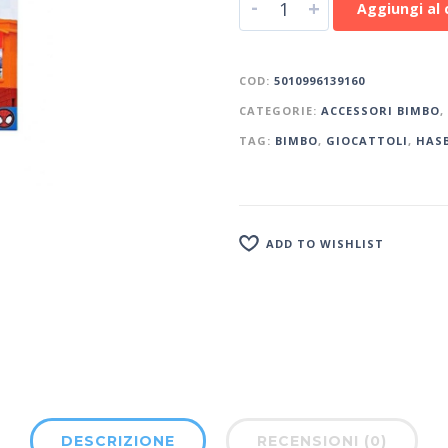
-
+
Aggiungi al 
COD:
5010996139160
CATEGORIE:
ACCESSORI BIMBO
,
TAG:
BIMBO
,
GIOCATTOLI
,
HAS
ADD TO WISHLIST
DESCRIZIONE
RECENSIONI (0)