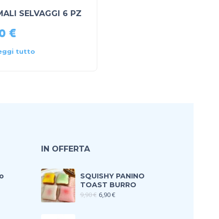
MALI SELVAGGI 6 PZ
wolverine 30 cm
90
€
19,90
€
Aggiungi al
eggi tutto
carrello
IN OFFERTA
o
SQUISHY PANINO
TOAST BURRO
9,90
€
6,90
€