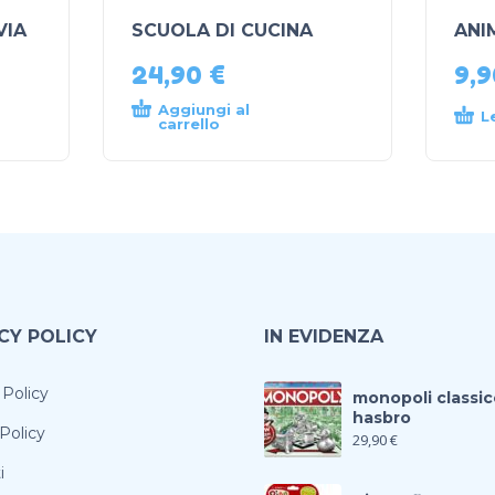
VIA
SCUOLA DI CUCINA
ANI
24,90
€
9,
Aggiungi al
L
carrello
CY POLICY
IN EVIDENZA
 Policy
monopoli classic
hasbro
Policy
29,90
€
i