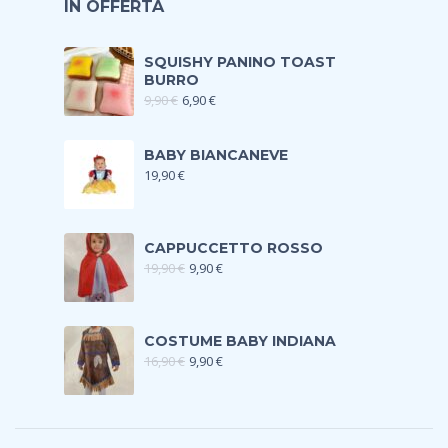
IN OFFERTA
SQUISHY PANINO TOAST
BURRO
9,90
€
6,90
€
BABY BIANCANEVE
19,90
€
CAPPUCCETTO ROSSO
19,90
€
9,90
€
COSTUME BABY INDIANA
16,90
€
9,90
€