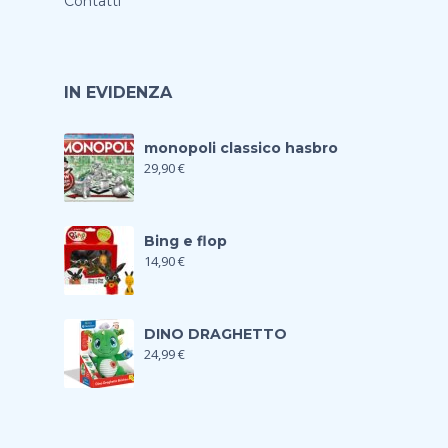
Contatti
IN EVIDENZA
monopoli classico hasbro
29,90
€
Bing e flop
14,90
€
DINO DRAGHETTO
24,99
€