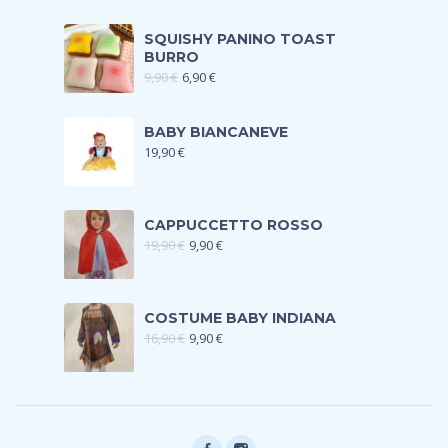
SQUISHY PANINO TOAST
BURRO
9,90
€
6,90
€
BABY BIANCANEVE
19,90
€
CAPPUCCETTO ROSSO
19,90
€
9,90
€
COSTUME BABY INDIANA
16,90
€
9,90
€