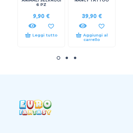
ANIMALI SELVAGGI
NANCY TATTOO
e-wa
6 PZ
9,90
€
39,90
€
Leggi tutto
Aggiungi al
carrello