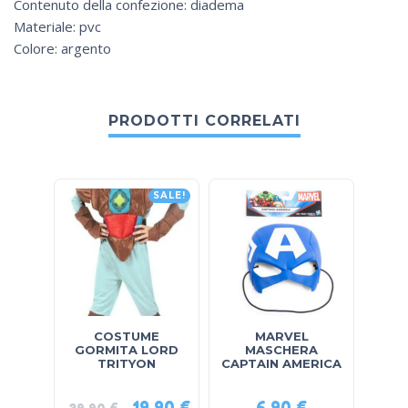
Contenuto della confezione: diadema
Materiale: pvc
Colore: argento
PRODOTTI CORRELATI
SALE!
COSTUME
MARVEL
COS
GORMITA LORD
MASCHERA
LUS
TRITYON
CAPTAIN AMERICA
19,90
€
6,90
€