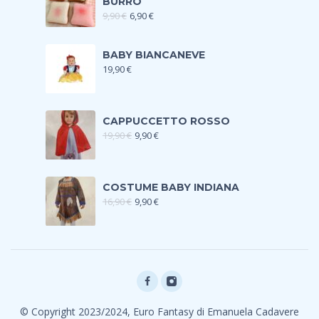
BURRO
9,90
€
6,90
€
BABY BIANCANEVE
19,90
€
CAPPUCCETTO ROSSO
19,90
€
9,90
€
COSTUME BABY INDIANA
16,90
€
9,90
€
© Copyright 2023/2024, Euro Fantasy di Emanuela Cadavere