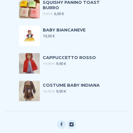
SQUISHY PANINO TOAST
BURRO
9,90
€
6,90
€
BABY BIANCANEVE
19,90
€
CAPPUCCETTO ROSSO
19,90
€
9,90
€
COSTUME BABY INDIANA
16,90
€
9,90
€