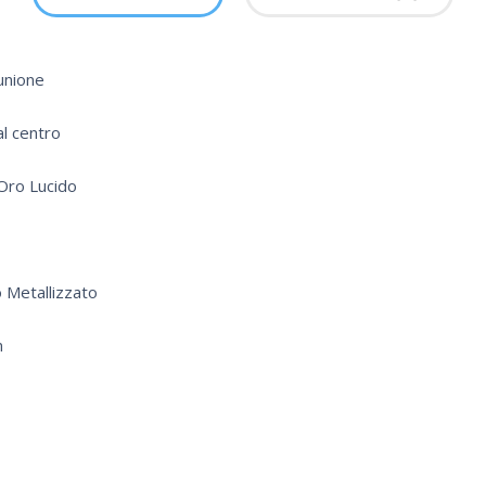
unione
al centro
 Oro Lucido
o Metallizzato
m