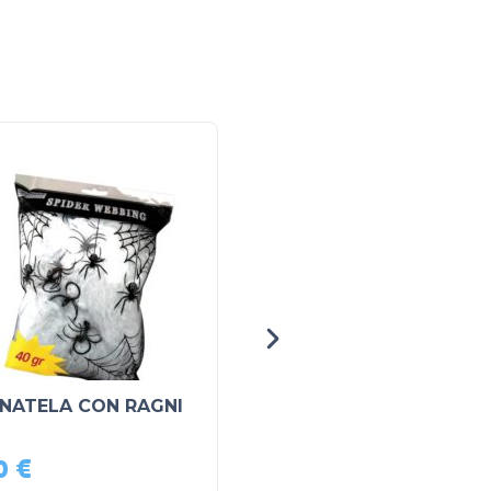
NATELA CON RAGNI
CERCHIETTO
PIPISTRELLO
90
€
2,90
€