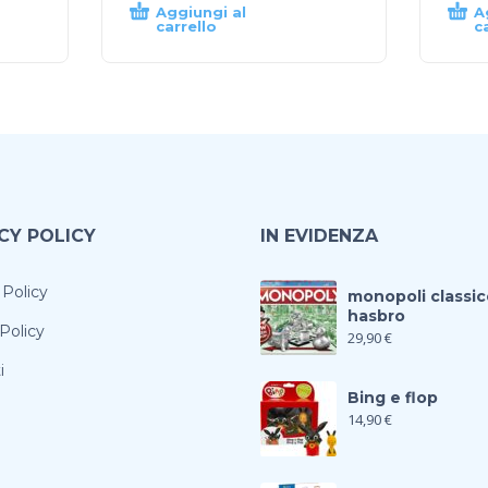
Aggiungi al
A
carrello
c
CY POLICY
IN EVIDENZA
 Policy
monopoli classic
hasbro
Policy
29,90
€
i
Bing e flop
14,90
€