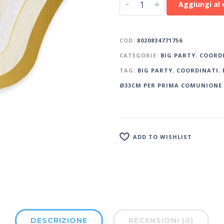
-
+
Aggiungi al 
COD:
8020834771756
CATEGORIE:
BIG PARTY
,
COORD
TAG:
BIG PARTY
,
COORDINATI
,
Ø33CM PER PRIMA COMUNIONE 
ADD TO WISHLIST
DESCRIZIONE
RECENSIONI (0)