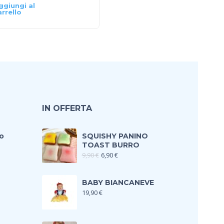
ggiungi al
Aggiungi al
arrello
carrello
IN OFFERTA
o
SQUISHY PANINO
TOAST BURRO
9,90
€
6,90
€
BABY BIANCANEVE
19,90
€