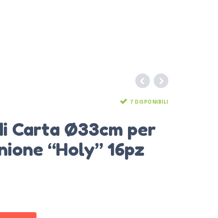
7 DISPONIBILI
di Carta Ø33cm per
ione “Holy” 16pz