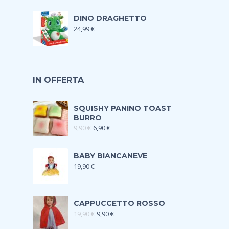
DINO DRAGHETTO
24,99
€
IN OFFERTA
SQUISHY PANINO TOAST
BURRO
9,90
€
6,90
€
BABY BIANCANEVE
19,90
€
CAPPUCCETTO ROSSO
19,90
€
9,90
€