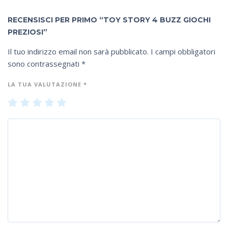
RECENSISCI PER PRIMO “TOY STORY 4 BUZZ GIOCHI
PREZIOSI”
Il tuo indirizzo email non sarà pubblicato.
I campi obbligatori
sono contrassegnati
*
LA TUA VALUTAZIONE
*
1
2
3
4
5