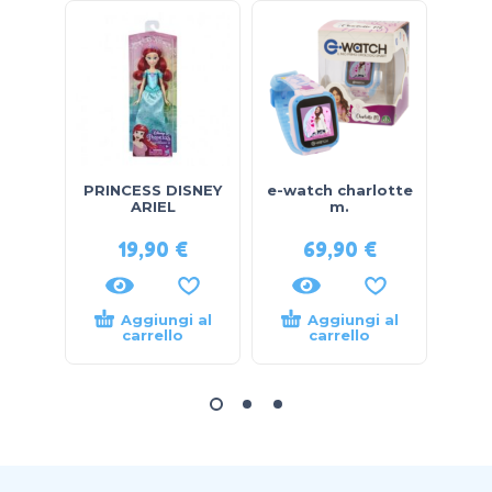
PRINCESS DISNEY
e-watch charlotte
PJ M
ARIEL
m.
lum
19,90
€
69,90
€
Aggiungi al
Aggiungi al
carrello
carrello