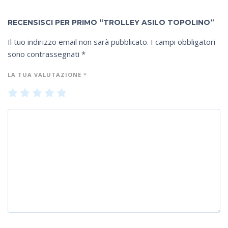
RECENSISCI PER PRIMO “TROLLEY ASILO TOPOLINO”
Il tuo indirizzo email non sarà pubblicato.
I campi obbligatori
sono contrassegnati
*
LA TUA VALUTAZIONE
*
1
2
3
4
5