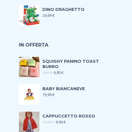
DINO DRAGHETTO
24,99
€
IN OFFERTA
SQUISHY PANINO TOAST
BURRO
9,90
€
6,90
€
BABY BIANCANEVE
19,90
€
CAPPUCCETTO ROSSO
19,90
€
9,90
€