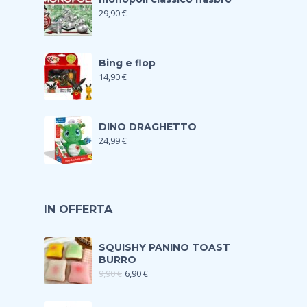
29,90
€
Bing e flop
14,90
€
DINO DRAGHETTO
24,99
€
IN OFFERTA
SQUISHY PANINO TOAST
BURRO
9,90
€
6,90
€