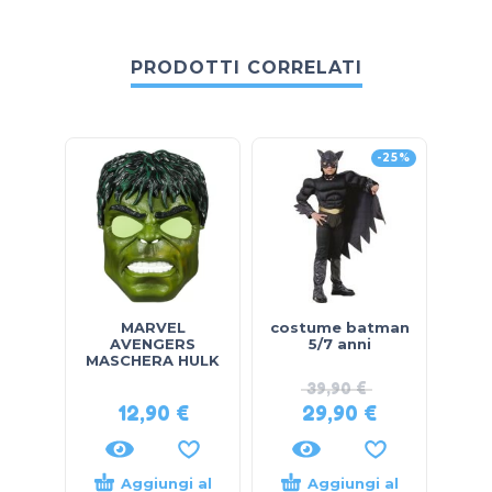
PRODOTTI CORRELATI
-25%
MARVEL
costume batman
MAS
AVENGERS
5/7 anni
M
MASCHERA HULK
39,90
€
12,90
€
29,90
€
Aggiungi al
Aggiungi al