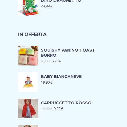
DINO DRAGHETTO
24,99
€
IN OFFERTA
SQUISHY PANINO TOAST
BURRO
9,90
€
6,90
€
BABY BIANCANEVE
19,90
€
CAPPUCCETTO ROSSO
19,90
€
9,90
€