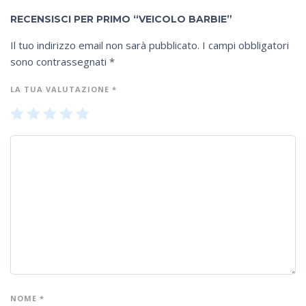
RECENSISCI PER PRIMO “VEICOLO BARBIE”
Il tuo indirizzo email non sarà pubblicato.
I campi obbligatori
sono contrassegnati
*
LA TUA VALUTAZIONE
*
1
2
3
4
5
NOME
*