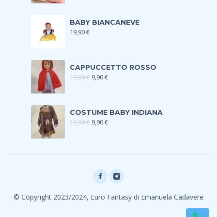
BABY BIANCANEVE
19,90
€
CAPPUCCETTO ROSSO
19,90
€
9,90
€
COSTUME BABY INDIANA
16,90
€
9,90
€
© Copyright 2023/2024, Euro Fantasy di Emanuela Cadavere