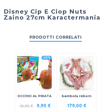
Disney Cip E Ciop Nuts
Zaino 27cm Karactermania
PRODOTTI CORRELATI
-23%
OCCHIO AL PIRATA
bambola reborn
cu
9,90
€
179,00
€
12,90
€