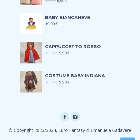
9,90
€
6,90
€
BABY BIANCANEVE
19,90
€
CAPPUCCETTO ROSSO
19,90
€
9,90
€
COSTUME BABY INDIANA
16,90
€
9,90
€
© Copyright 2023/2024, Euro Fantasy di Emanuela Cadavere