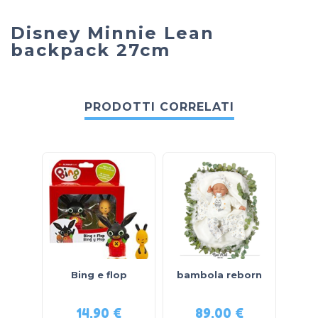
Disney Minnie Lean
backpack 27cm
PRODOTTI CORRELATI
Bing e flop
bambola reborn
BAR
RA
14,90
€
89,00
€