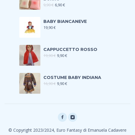
9,90
€
6,90
€
BABY BIANCANEVE
19,90
€
CAPPUCCETTO ROSSO
19,90
€
9,90
€
COSTUME BABY INDIANA
16,90
€
9,90
€
© Copyright 2023/2024, Euro Fantasy di Emanuela Cadavere