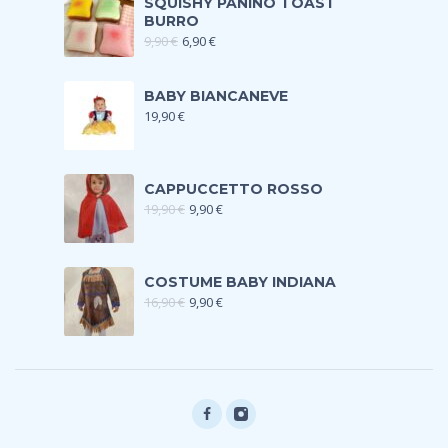
SQUISHY PANINO TOAST
BURRO
9,90
€
6,90
€
BABY BIANCANEVE
19,90
€
CAPPUCCETTO ROSSO
19,90
€
9,90
€
COSTUME BABY INDIANA
16,90
€
9,90
€