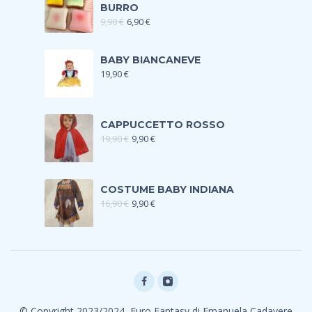
BURRO
9,90
€
6,90
€
BABY BIANCANEVE
19,90
€
CAPPUCCETTO ROSSO
19,90
€
9,90
€
COSTUME BABY INDIANA
16,90
€
9,90
€
© Copyright 2023/2024, Euro Fantasy di Emanuela Cadavere