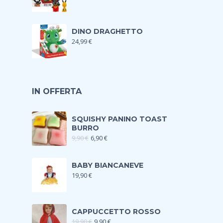
DINO DRAGHETTO
24,99
€
IN OFFERTA
SQUISHY PANINO TOAST
BURRO
9,90
€
6,90
€
BABY BIANCANEVE
19,90
€
CAPPUCCETTO ROSSO
19,90
€
9,90
€