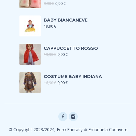
9,90
€
6,90
€
BABY BIANCANEVE
19,90
€
CAPPUCCETTO ROSSO
19,90
€
9,90
€
COSTUME BABY INDIANA
16,90
€
9,90
€
© Copyright 2023/2024, Euro Fantasy di Emanuela Cadavere