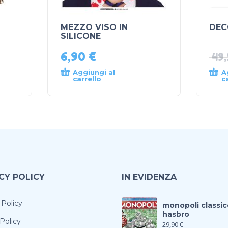
MEZZO VISO IN
DEC
SILICONE
6,90
€
49
Aggiungi al
A
carrello
c
CY POLICY
IN EVIDENZA
 Policy
monopoli classic
hasbro
Policy
29,90
€