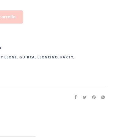
carrello
A
Y LEONE
,
GUIRCA
,
LEONCINO
,
PARTY
,