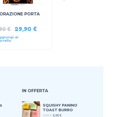
ORAZIONE PORTA
RAGNATELA CON RAG
29,90
€
1,90
€
,90
€
ggiungi al
Aggiungi al
arrello
carrello
IN OFFERTA
o
SQUISHY PANINO
TOAST BURRO
9,90
€
6,90
€