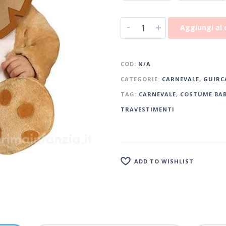
-
+
Aggiungi al 
COD:
N/A
CATEGORIE:
CARNEVALE
,
GUIRC
TAG:
CARNEVALE
,
COSTUME BAB
TRAVESTIMENTI
ADD TO WISHLIST