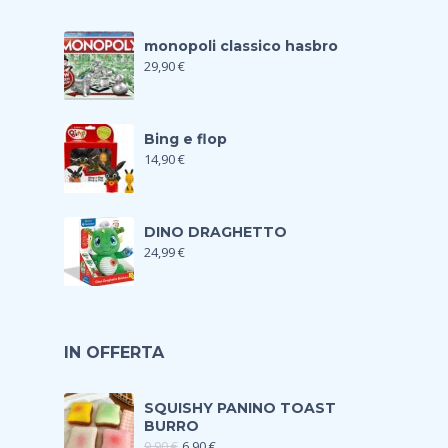
monopoli classico hasbro
29,90
€
Bing e flop
14,90
€
DINO DRAGHETTO
24,99
€
IN OFFERTA
SQUISHY PANINO TOAST
BURRO
9,90
€
6,90
€