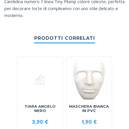
Candelina numero 7 linea Tiny Plump colore celeste, perfetta
per decorare torte di compleanno con uno stile delicato e
moderno.
PRODOTTI CORRELATI
TIARA ANGELO
MASCHERA BIANCA
CAPP
NERO
IN PVC
3,90
€
1,90
€