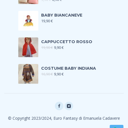
BABY BIANCANEVE
19,90
€
CAPPUCCETTO ROSSO
19,90
€
9,90
€
COSTUME BABY INDIANA
16,90
€
9,90
€
© Copyright 2023/2024, Euro Fantasy di Emanuela Cadavere