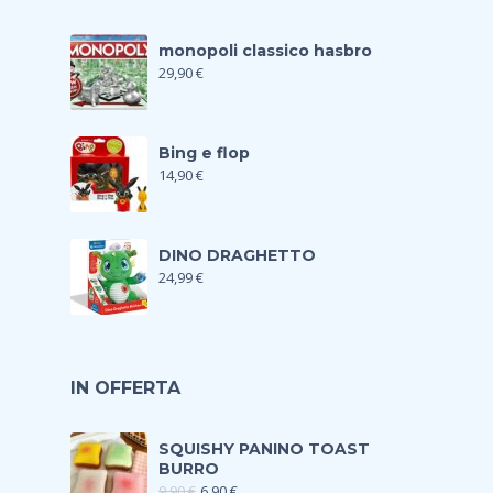
monopoli classico hasbro
29,90
€
Bing e flop
14,90
€
DINO DRAGHETTO
24,99
€
IN OFFERTA
SQUISHY PANINO TOAST
BURRO
9,90
€
6,90
€