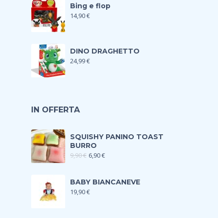
Bing e flop
14,90
€
DINO DRAGHETTO
24,99
€
IN OFFERTA
SQUISHY PANINO TOAST
BURRO
9,90
€
6,90
€
BABY BIANCANEVE
19,90
€