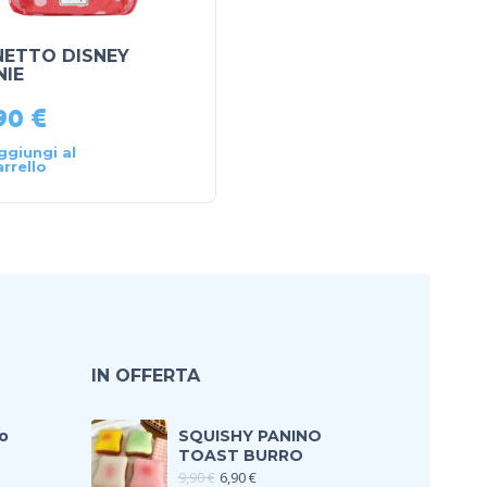
NETTO DISNEY
e-watch charlotte m.
NIE
,90
€
69,90
€
ggiungi al
Aggiungi al
arrello
carrello
IN OFFERTA
o
SQUISHY PANINO
TOAST BURRO
9,90
€
6,90
€