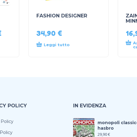
FASHION DESIGNER
ZAI
MIN
€
34,90
€
16
A
Leggi tutto
c
CY POLICY
IN EVIDENZA
 Policy
monopoli classic
hasbro
Policy
29,90
€