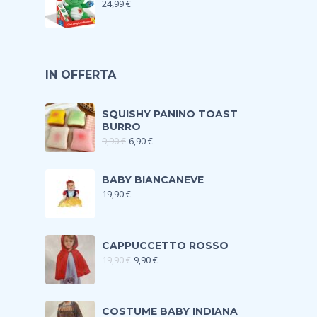
24,99
€
IN OFFERTA
SQUISHY PANINO TOAST
BURRO
9,90
€
6,90
€
BABY BIANCANEVE
19,90
€
CAPPUCCETTO ROSSO
19,90
€
9,90
€
COSTUME BABY INDIANA