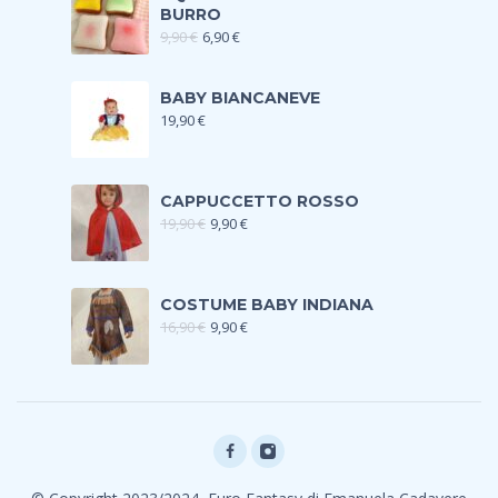
BURRO
9,90
€
6,90
€
BABY BIANCANEVE
19,90
€
CAPPUCCETTO ROSSO
19,90
€
9,90
€
COSTUME BABY INDIANA
16,90
€
9,90
€