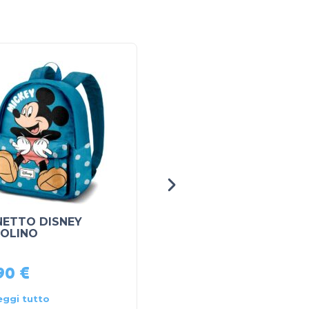
NETTO DISNEY
ZAINETTO DISNEY
OLINO
STITCH
,90
€
16,90
€
eggi tutto
Leggi tutto