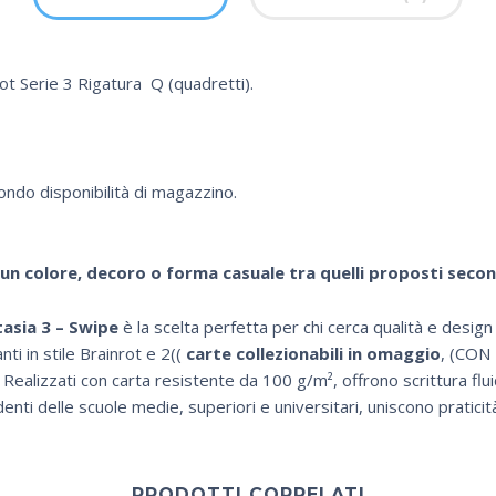
rot Serie 3 Rigatura Q (quadretti).
condo disponibilità di magazzino.
 un colore, decoro o forma casuale tra quelli proposti secon
asia 3 – Swipe
è la scelta perfetta per chi cerca qualità e design 
ti in stile Brainrot e 2((
carte collezionabili in omaggio
, (CON
ea. Realizzati con carta resistente da 100 g/m², offrono scrittura 
denti delle scuole medie, superiori e universitari, uniscono praticit
PRODOTTI CORRELATI