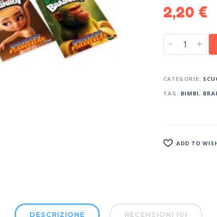
2,20
€
-
+
CATEGORIE:
SCU
TAG:
BIMBI
,
BRA
ADD TO WIS
DESCRIZIONE
RECENSIONI (0)