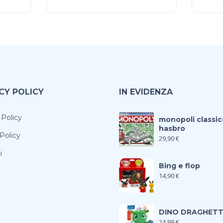
CY POLICY
IN EVIDENZA
 Policy
monopoli classic
hasbro
Policy
29,90
€
i
Bing e flop
14,90
€
DINO DRAGHET
24,99
€