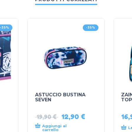
-35%
-35%
ASTUCCIO BUSTINA
ZAI
SEVEN
TOP
12,90
€
16
19,90
€
Aggiungi al
L
carrello