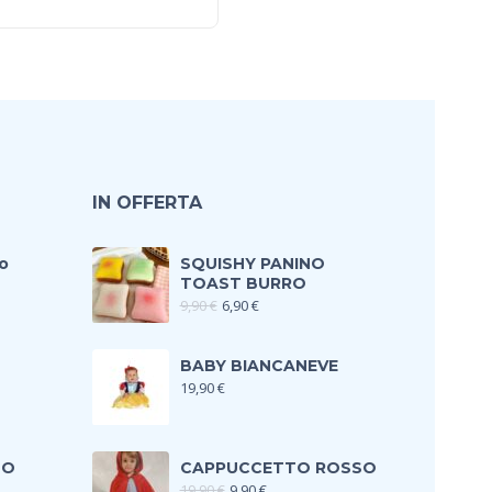
IN OFFERTA
o
SQUISHY PANINO
TOAST BURRO
9,90
€
6,90
€
BABY BIANCANEVE
19,90
€
TO
CAPPUCCETTO ROSSO
19,90
€
9,90
€