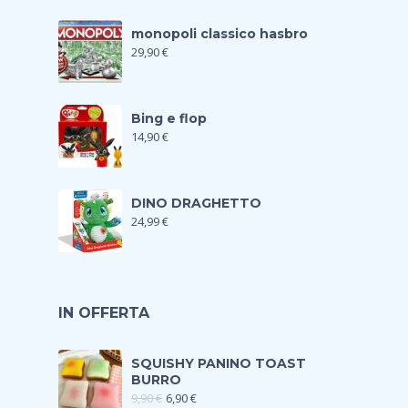
monopoli classico hasbro
29,90
€
Bing e flop
14,90
€
DINO DRAGHETTO
24,99
€
IN OFFERTA
SQUISHY PANINO TOAST
BURRO
9,90
€
6,90
€