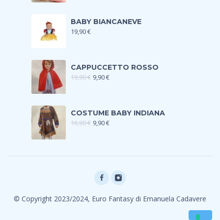
BABY BIANCANEVE
19,90
€
CAPPUCCETTO ROSSO
19,90
€
9,90
€
COSTUME BABY INDIANA
16,90
€
9,90
€
© Copyright 2023/2024, Euro Fantasy di Emanuela Cadavere