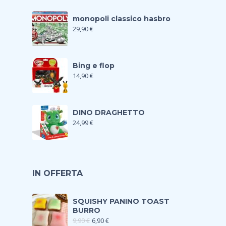
monopoli classico hasbro
29,90
€
Bing e flop
14,90
€
DINO DRAGHETTO
24,99
€
IN OFFERTA
SQUISHY PANINO TOAST
BURRO
9,90
€
6,90
€