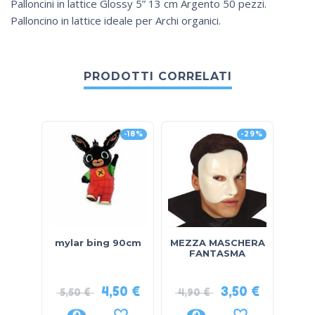
Palloncini in lattice Glossy 5” 13 cm Argento 50 pezzi.
Palloncino in lattice ideale per Archi organici.
PRODOTTI CORRELATI
-18%
-29%
mylar bing 90cm
MEZZA MASCHERA
CAPP
FANTASMA
4,50
€
3,50
€
5,50
€
4,90
€