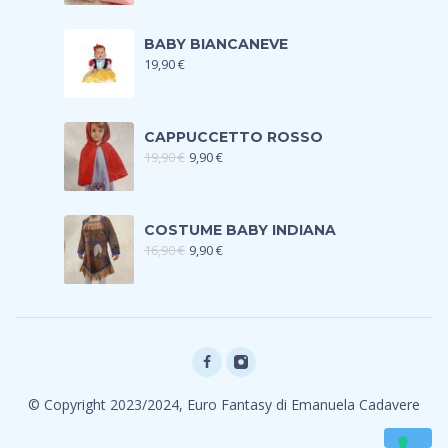
BABY BIANCANEVE
19,90
€
CAPPUCCETTO ROSSO
19,90
€
9,90
€
COSTUME BABY INDIANA
16,90
€
9,90
€
© Copyright 2023/2024, Euro Fantasy di Emanuela Cadavere