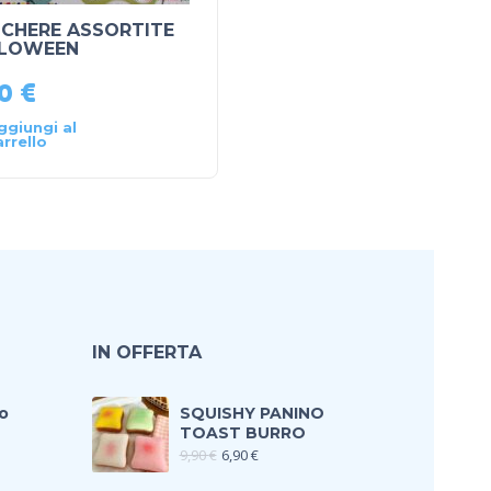
CHERE ASSORTITE
DIADEMA CORONA NE
LOWEEN
90
€
3,90
€
ggiungi al
Aggiungi al
arrello
carrello
IN OFFERTA
o
SQUISHY PANINO
TOAST BURRO
9,90
€
6,90
€