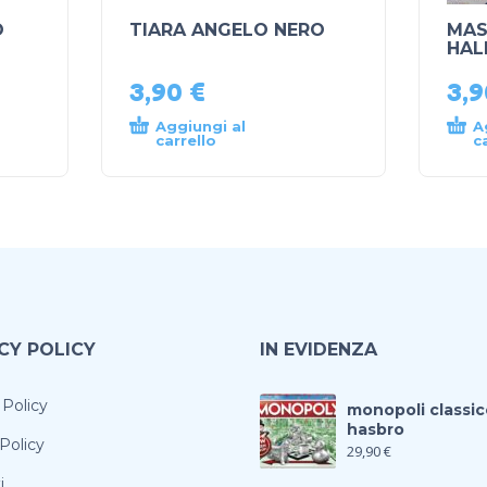
O
TIARA ANGELO NERO
MAS
HAL
3,90
€
3,
Aggiungi al
A
carrello
c
CY POLICY
IN EVIDENZA
 Policy
monopoli classic
hasbro
Policy
29,90
€
i