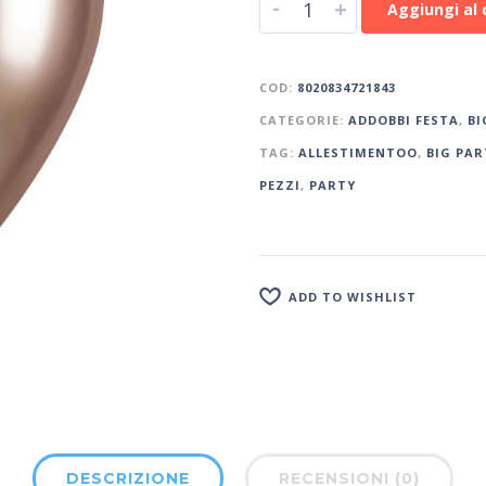
-
+
Aggiungi al 
COD:
8020834721843
CATEGORIE:
ADDOBBI FESTA
,
BI
TAG:
ALLESTIMENTOO
,
BIG PAR
PEZZI
,
PARTY
ADD TO WISHLIST
DESCRIZIONE
RECENSIONI (0)