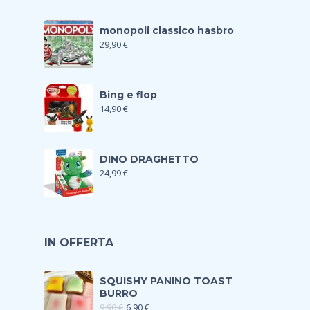
monopoli classico hasbro
29,90
€
Bing e flop
14,90
€
DINO DRAGHETTO
24,99
€
IN OFFERTA
SQUISHY PANINO TOAST
BURRO
9,90
€
6,90
€