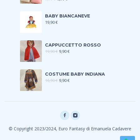
BABY BIANCANEVE
19,90
€
CAPPUCCETTO ROSSO
19,90
€
9,90
€
COSTUME BABY INDIANA
16,90
€
9,90
€
© Copyright 2023/2024, Euro Fantasy di Emanuela Cadavere