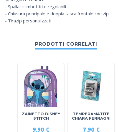
– Spallacci imbottiti e regolabili
– Chiusura principale e doppia tasca frontale con zip
– Tirazip personalizzati
PRODOTTI CORRELATI
ZAINETTO DISNEY
TEMPERAMATITE
ZAI
STITCH
CHIARA FERRAGNI
9,90
€
7,90
€