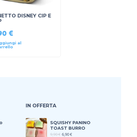
NETTO DISNEY CIP E
NOTEBOOK CHIARA
P
FERRAGNI
,90
€
11,90
€
ggiungi al
Aggiungi al
arrello
carrello
IN OFFERTA
o
SQUISHY PANINO
TOAST BURRO
9,90
€
6,90
€