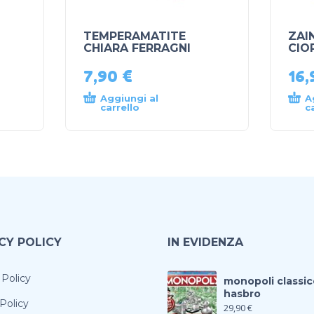
TEMPERAMATITE
ZAI
CHIARA FERRAGNI
CIO
7,90
€
16
Aggiungi al
A
carrello
c
CY POLICY
IN EVIDENZA
 Policy
monopoli classic
hasbro
Policy
29,90
€