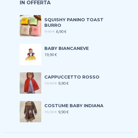
IN OFFERTA
SQUISHY PANINO TOAST
BURRO
9,90
€
6,90
€
BABY BIANCANEVE
19,90
€
CAPPUCCETTO ROSSO
19,90
€
9,90
€
COSTUME BABY INDIANA
16,90
€
9,90
€