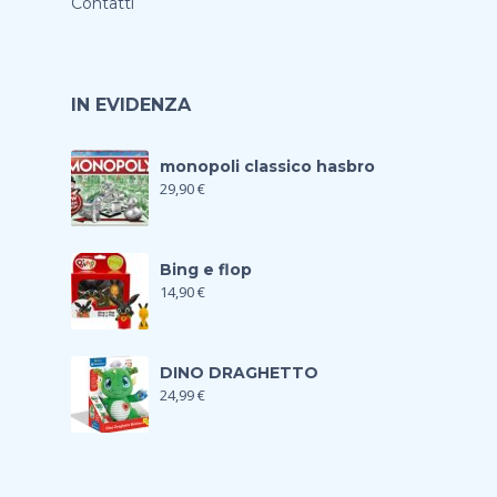
Contatti
IN EVIDENZA
monopoli classico hasbro
29,90
€
Bing e flop
14,90
€
DINO DRAGHETTO
24,99
€